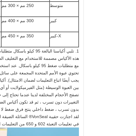
متوسط
250 مم × 300 مم
كبير
300 مم × 400 مم
X-كبير
350 مم × 450 مم
1. تلبي أكياسنا البالغة 95 كيلو باسكال متطلبات التعبئة التكميلية في لوائح IATA DG (5.0.2.9.4).
هذه الأكياس مصممة للاستخدام مع التغليف الدا
مع متطلبات ضغط 95 كيلو باسكال. عند استخدام كيس 95 كيلو باسكال مع كل عبوة داخلية
تحتوي عبوة الأمم المتحدة المجمعة على سائل ، وي
يجب أيضًا اتباع التعليمات لضمان الامتثال). أ
بين العبوة الوسيطة (مثل الفيرميكولايت أو أي
تصفح الأحجام المختلفة لدينا عندما تحتاج إل
التغييرات دون تسرب ، ثم قد تكون أكياس الضغط 95kPa لدينا الخيار الأفضل. تم تصميم هذه الحقيبة
بدون تسرب ، ضغط داخلي ينتج فرق ضغط لا يقل عن 95 كيلو باسكال. ب
لقد اجتازت حقيبة VonSeal® السائلة الضيقة الاختبارات كما هو موضح في 173.196 (و) من العنوان 49 CFR الخاص بـ DOT وكما هو موضح
في تعليمات التعبئة 602 و 650 من التعليمات الفنية للايكاو 2001-2002 للنقل الآمن للبضائع الخطرة جواً.