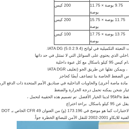
9.75 بوصة × 11.75
200 كيس
بوصة
11.75 بوصة × 15.75
200 كيس
بوصة
13.75 بوصة × 17.75
100 كيس
بوصة
خلي الذي يحتوي على السوائل التي لا تمتثل في حد ذاتها
مكن نقلها عن طريق الجو (تغليف IATA DGR
كياس الضغط الخاصة بنا تتضاعف أيضًا كحاجز
 مادة ماصة أخرى) والحاويات الداخلية في صناديق الأمم المتحدة ذات الدفع الرب
ى خيار شحن يمكنه تحمل درجة الحرارة والضغط
 لتحمل ،
راءة اختراع