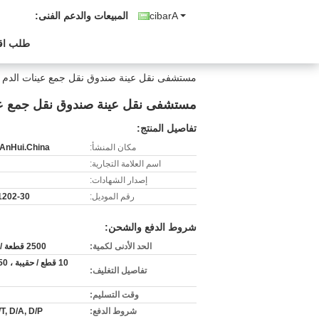
Arabic
المبيعات والدعم الفنى:
طلب اق
مستشفى نقل عينة صندوق نقل جمع عينات الدم
مستشفى نقل عينة صندوق نقل جمع عي
تفاصيل المنتج:
مكان المنشأ:
.AnHui.China
اسم العلامة التجارية:
إصدار الشهادات:
رقم الموديل:
1202-30
شروط الدفع والشحن:
الحد الأدنى لكمية:
2500 قطعة / كرتون
تفاصيل التغليف:
وقت التسليم:
شروط الدفع:
/T, D/A, D/P