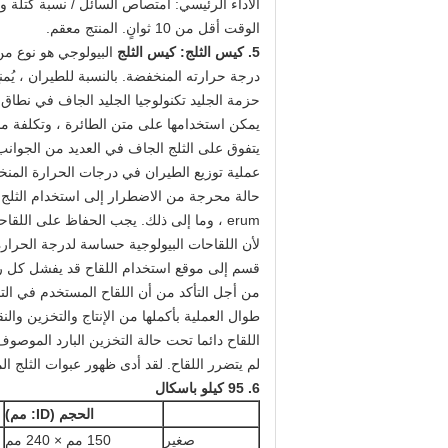
الأداء الرئيسي: امتصاص السائل / نسبة كتلة وسادة الامت
الوقت أقل من 10 ثوانٍ. المنتج معقم.
5. كيس الثلج: كيس الثلج
البيولوجي هو نوع من 
درجة حرارته المنخفضة. بالنسبة للطيران ، يُ
حزمة الجليد تكنولوجيا الجليد الجاف في نطاق
يمكن استخدامها على متن الطائرة ، وتكلفة من
يتفوق على الثلج الجاف في العديد من الجوانب
عملية توزيع الطيران في درجات الحرارة المن
حالة محرجة من الاضطرار إلى استخدام الثلج ا
erum ، وما إلى ذلك. يجب الحفاظ على اللقاحات البيولوجية باردة أثناء جميع جوانب التخزين والنقل والاستخدام
لأن اللقاحات البيولوجية حساسة لدرجة الحرارة 
قسم إلى موقع استخدام اللقاح قد يفشل كل راب
من أجل التأكد من أن اللقاح المستخدم في ال
طوال العملية بأكملها من الإنتاج والتخزين والن
اللقاح دائما تحت حالة التخزين البارد الموصو
لم يتضرر اللقاح. لقد أدى ظهور عبوات الثلج ال
6. 95 كيلو باسكال
الحجم (ID: مم)
صغير
150 مم × 240 مم