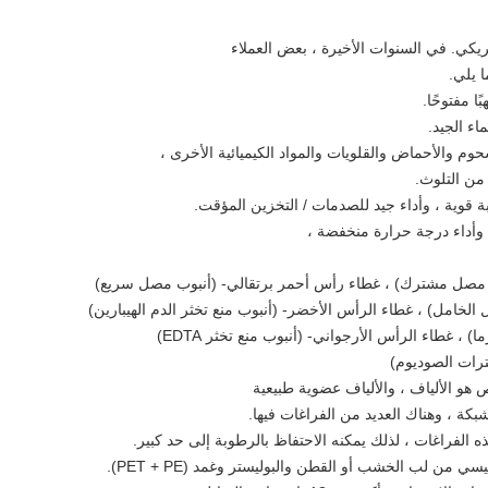
مريكي. في السنوات الأخيرة ، بعض العملاء
 يلي.
ا مفتوحًا.
اء الجيد.
حوم والأحماض والقلويات والمواد الكيميائية الأخرى ،
 من التلوث.
ة قوية ، وأداء جيد للصدمات / التخزين المؤقت.
 وأداء درجة حرارة منخفضة ،
ب مصل مشترك) ، غطاء رأس أحمر برتقالي- (أنبوب مصل سريع)
الخامل) ، غطاء الرأس الأخضر- (أنبوب منع تخثر الدم الهيبارين)
 ، غطاء الرأس الأرجواني- (أنبوب منع تخثر EDTA)
ترات الصوديوم)
هو الألياف ، والألياف عضوية طبيعية
كة ، وهناك العديد من الفراغات فيها.
 الفراغات ، لذلك يمكنه الاحتفاظ بالرطوبة إلى حد كبير.
ن لب الخشب أو القطن والبوليستر وغمد (PET + PE).