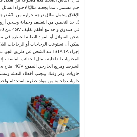
ختم مستمر ، مما يجعله مثاليًا لاحتواء السائل ا
الإغلاق يتحمل نطاق درجة حرارة من -40 درجة مئوية حتى +55 درجة مئوية (-40 درجة فهرنهايت حتى + 130 درجة فهرنهايت).
3. خذ التخمين من التغليف وحماية وشحن أربع حاويات داخلية من مواد المواد الخطرة
في صندوق واحد مع أطقم تغليف 4GV من AI 650. هذه الشاحنين الحاصلين على شهادة الأمم المتحدة ، Variation Two مناسبة لـ
شحن السوائل أو المواد الصلبة الخطرة في مجم
يمكن أن تستوعب الزجاجات أو الزجاجات البلاست
إجراء ISTA 1A عند الشحن عن طريق الجو. تشمل هذه المجموعات كل ما تحتاجه لحماية حاوياتك
المحتويات الداخلية ، مثل الحقائب الماصة ، إد
الشريط ومربع الخارجي المموج 4GV. متاح بحجمين ، يمكنك شحن إما أربعة أوقية 8. أو أربعة لترات
حاويات. وفر وقتك وتجنب أخطاء التعبئة ومشكل
حاويات داخلية من مواد خطرة باستخدام واحدة من مج