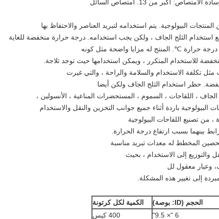
صاص: أكبر من 13. امتصاص السائل
المنتجات البيولوجية. يتم استخدامه لتبريد العناصر والاحتفاظ بها
منع استخدام الثلج الجاف ، ولكن يجب استخدامه. درجة حرارة منخفضة للغاية
 درجة حرارة ℃. المنتج له مزايا واضحة مثل كونه
خفضة للاستخدام المتكرر ، ويمكن استخدامها حيث توجد ثلاجة.
 مثل تكلفة الاستخدام والسلامة والراحة ، والتي غيرت
خفضة. حظر استخدام الثلج الجاف ولكن أيضا
لجاف ، اللقاحات ، السموم ، المستحضرات المناعية ، الأنسولين ،
، من تصنيع اللقاحات البيولوجية
ط بينهما بسبب ارتفاع درجة الحرارة.
تحصين المخطط له معدات تبريد مناسبة
قل والتوزيع إلى الاستخدام ، بحيث
ف، وعيار معقول لل
مبردة إلى تغيير هذه المشكلة.
الحجم (ID: بوصة)
الكمية لكل كرتونة
6 "× 9.5"
400 كيس