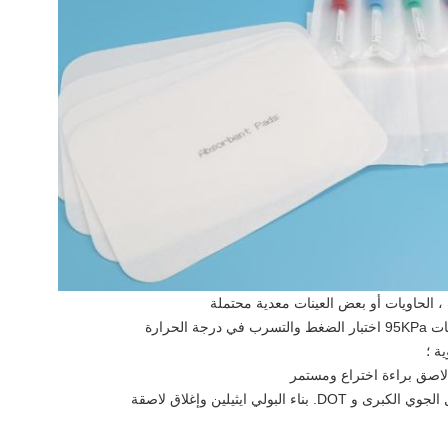
لحرارة
لبولي ايثيلين وإغلاق لاصقة