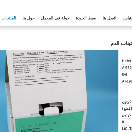
تباس
اتصل بنا
ضبط الجودة
جولة في المعمل
حول بنا
المنتجات
نات الدم
Hefei
AI650
GH
AI-19
10 قطع / حقيبة ، 50 قطع /
كرتون
8
L/C, T