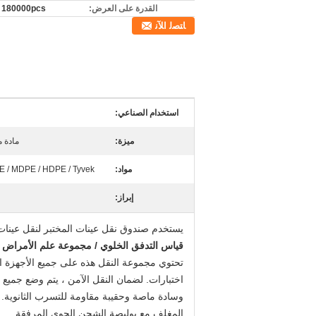
القدرة على العرض:
180000pcs / حقيبة
ﺎﺘﺼﻟ ﺍﻶﻧ
استخدام الصناعي:
ميزة:
مادة م
مواد:
PE / LDPE / MDPE / HDPE / Tyvek ، بلاستيك LDPE 
إبراز:
يستخدم صندوق نقل عينات المختبر لنقل عينات
قياس التدفق الخلوي / مجموعة علم الأمراض ا
تحتوي مجموعة النقل هذه على جميع الأجهزة ا
اختبارات. لضمان النقل الآمن ، يتم وضع جميع
وسادة ماصة وحقيبة مقاومة للتسرب الثانوية
المغلف مع بوليصة الشحن الجوي المرفقة.