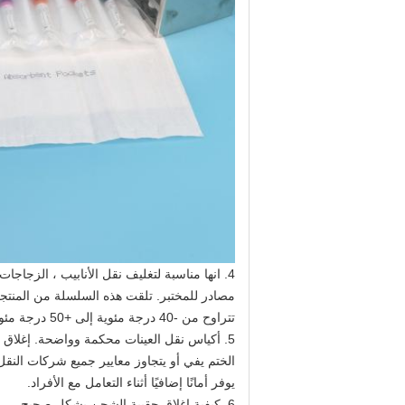
4. انها مناسبة لتغليف نقل الأنابيب ، الزجاجات ، الحاويات أو بعض العينات معدية محتملة
مصادر للمختبر. تلقت هذه السلسلة من المنتجات 95KPa اختبار الضغط والتسرب في درجة ا
تتراوح من -40 درجة مئوية إلى +50 درجة مئوية ؛
5. أكياس نقل العينات محكمة وواضحة. إغلاق لاصق براءة اختراع ومستمر
الختم يفي أو يتجاوز معايير جميع شركات النقل الجوي الكبرى و DOT. بناء ا
يوفر أمانًا إضافيًا أثناء التعامل مع الأفراد.
6. كيفية إغلاق حقيبة الشحن بشكل صحيح