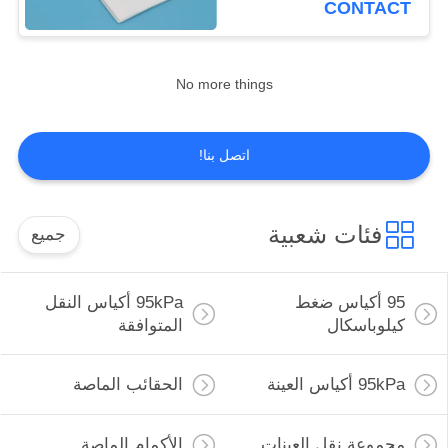
CONTACT
5
أنابيب الطرد المركزي
No more things
يمكن التخلص منها
اتصل بنا!
فئات شعبية
جميع
3
قوارير التخزين
95 أكياس ضغط
95kPa أكياس النقل
المبردة
كيلوباسكال
المتوافقة
95kPa أكياس العينة
الحقائب الماصة
مجموعة نقل العينات
الأكمام الماصة