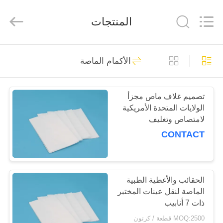
ضغط
كيلوباسكال
المنتجات
المزود.
Copyright
©
2020
-
الصفحة
2025
10
Advance
الأكمام الماصة
International
الرئيسية
95 أكياس ضغط
Corp.
All
Rights
Reserved.
كيلوباسكال
تصميم غلاف ماص مجزأ
منتجات
الولايات المتحدة الأمريكية
لامتصاص وتغليف
حول
الانسكابات
CONTACT
بنا
10
95kPa أكياس النقل
جولة
الحقائب والأغطية الطبية
الماصة لنقل عينات المختبر
في
المتوافقة
ذات 7 أنابيب
المعمل
MOQ:2500 قطعة / كرتون