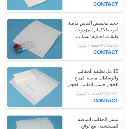
CONTACT
ضبط
الجودة
حجم مخصص أكياس ماصة
9
أنبوب الأكمام المزدوجة
طبقات لحماية انسكاب
95kPa أكياس العينة
اتصل
شامل
MOQ:2500 قطعة / كرتون
بنا
CONTACT
طلب
15 مل نظيفة الحقائب
والوسادات ماصة المتاح
اقتباس
الحجم حسب الطلب الحجم
10
MOQ:2500 قطعة / كرتون
خريطة
CONTACT
الحقائب الماصة
الموقع
تمتثل الحقائب الماصة
PRIVACY
للمستشفى مع لوائح