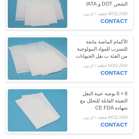
الشحن DOT و IATA
POLICY
MOQ:2500 قطعة / كرتون
CONTACT
10
مجموعة نقل العينات
الأكمام الماصة مانعة
للتسرب للمواد البيولوجية
من الفئة ب نقل الحيوانات
المعفاة
MOQ:2500 قطعة / كرتون
CONTACT
10
6 × 6 بوصة عينة النقل
التعبئة القابلة للتحلل مع
الأكمام الماصة
شهادة CE FDA
MOQ:2500 قطعة / كرتون
CONTACT