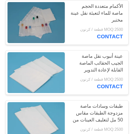
الأكمام متعددة الحجم
ماصة للماء لتعبئة نقل عينة
4
مختبر
MOQ:2500 قطعة / كرتون
منصات ماصة طبية
CONTACT
عينة أنبوب نقل ماصة
الجيب الحقائب الماصة
القابلة لإعادة التدوير
10
MOQ:2500 قطعة / كرتون
CONTACT
عاصبة طبية طارئة
طبقات وسادات ماصة
مزدوجة الطبقات مقاس
50 مل لتغليف العينات من
الفئة ب
MOQ:2500 قطعة / كرتون